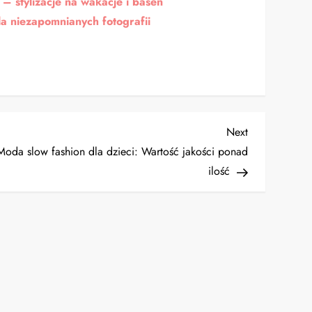
– stylizacje na wakacje i basen
la niezapomnianych fotografii
Next
Next
Post
Moda slow fashion dla dzieci: Wartość jakości ponad
ilość