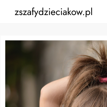
zszafydzieciakow.pl