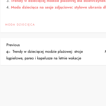
Trendy w dziecięcej modzie plażowej dla dziewczynek 
Moda dziecięca na sesje zdjęciowe: stylowe ubrania d
MODA DZIECIĘCA
N
Previous
Previous
Post
Trendy w dziecięcej modzie plażowej: stroje
a
kąpielowe, pareo i kapelusze na letnie wakacje
w
i
g
a