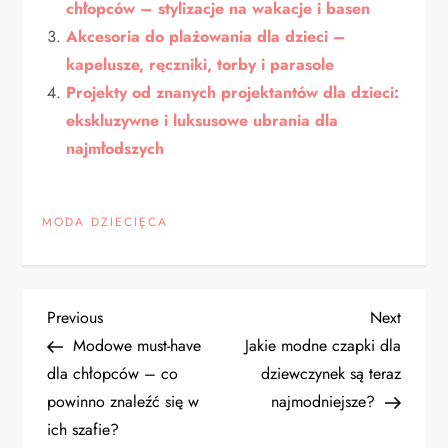
chłopców – stylizacje na wakacje i basen
Akcesoria do plażowania dla dzieci –
kapelusze, ręczniki, torby i parasole
Projekty od znanych projektantów dla dzieci:
ekskluzywne i luksusowe ubrania dla
najmłodszych
MODA DZIECIĘCA
N
Previous
Next
Previous
Next
Post
Post
Modowe must-have
Jakie modne czapki dla
a
dla chłopców – co
dziewczynek są teraz
powinno znaleźć się w
najmodniejsze?
w
ich szafie?