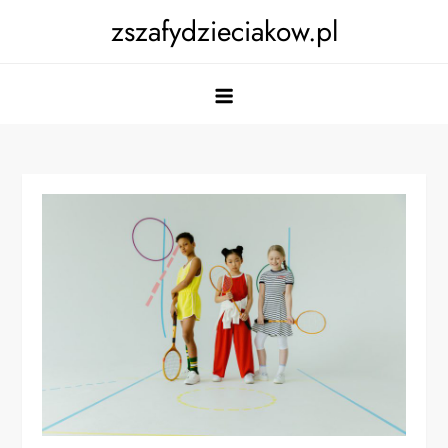
Skip
zszafydzieciakow.pl
to
content