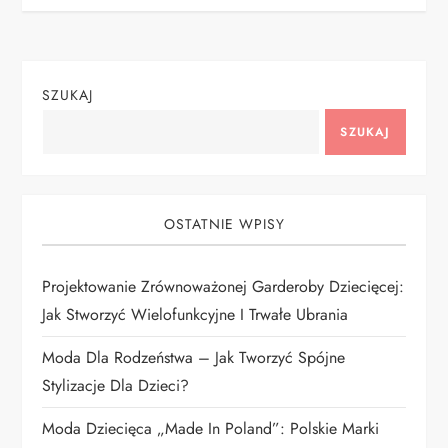
i
g
SZUKAJ
a
SZUKAJ
c
j
OSTATNIE WPISY
a
Projektowanie Zrównoważonej Garderoby Dziecięcej:
w
Jak Stworzyć Wielofunkcyjne I Trwałe Ubrania
p
Moda Dla Rodzeństwa – Jak Tworzyć Spójne
i
Stylizacje Dla Dzieci?
Moda Dziecięca „Made In Poland”: Polskie Marki
s