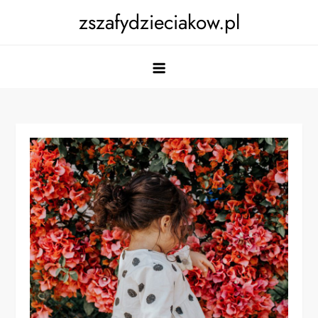
Skip
zszafydzieciakow.pl
to
content