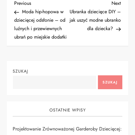
N
Previous
Next
Previous
Next
Post
Post
Moda hip-hopowa w
Ubranka dziecięce DIY –
a
dziecięcej odsłonie – od
jak uszyć modne ubranko
luźnych i przewiewnych
dla dziecka?
w
ubrań po miejskie dodatki
i
g
SZUKAJ
a
SZUKAJ
c
j
OSTATNIE WPISY
a
Projektowanie Zrównoważonej Garderoby Dziecięcej:
w