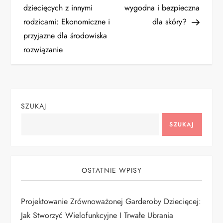
dziecięcych z innymi
wygodna i bezpieczna
w
rodzicami: Ekonomiczne i
dla skóry?
i
przyjazne dla środowiska
rozwiązanie
g
a
c
SZUKAJ
SZUKAJ
j
a
OSTATNIE WPISY
w
p
Projektowanie Zrównoważonej Garderoby Dziecięcej:
Jak Stworzyć Wielofunkcyjne I Trwałe Ubrania