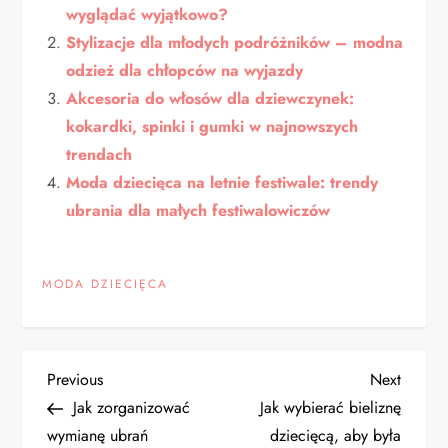
wyglądać wyjątkowo?
Stylizacje dla młodych podróżników – modna
odzież dla chłopców na wyjazdy
Akcesoria do włosów dla dziewczynek:
kokardki, spinki i gumki w najnowszych
trendach
Moda dziecięca na letnie festiwale: trendy
ubrania dla małych festiwalowiczów
MODA DZIECIĘCA
N
Previous
Next
Previous
Next
Post
Post
Jak zorganizować
Jak wybierać bieliznę
a
wymianę ubrań
dziecięcą, aby była