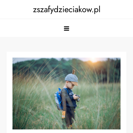
Skip
zszafydzieciakow.pl
to
content