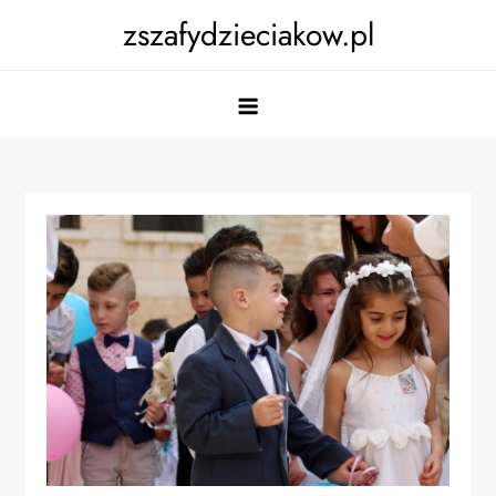
Skip
zszafydzieciakow.pl
to
content