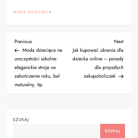
MODA DZIECIĘCA
N
Previous
Next
Previous
Next
Post
Post
Moda dziecięca na
Jak kupować ubrania dla
a
uroczystości szkolne:
dziecka online – porady
eleganckie stroje na
dla przyszłych
w
zakończenie roku, bal
zakupoholiczek
i
maturalny, itp.
g
a
SZUKAJ
c
SZUKAJ