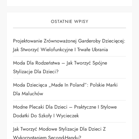
j
a
OSTATNIE WPISY
w
Projektowanie Zrównoważonej Garderoby Dziecięcej:
p
Jak Stworzyć Wielofunkcyjne I Trwałe Ubrania
i
Moda Dla Rodzeństwa – Jak Tworzyć Spójne
Stylizacje Dla Dzieci?
s
Moda Dziecięca „Made In Poland”: Polskie Marki
u
Dla Maluchów
Modne Plecaki Dla Dzieci – Praktyczne I Stylowe
Dodatki Do Szkoły I Wycieczek
Jak Tworzyć Modowe Stylizacje Dla Dzieci Z
Wykorzystaniem Second-Handu?