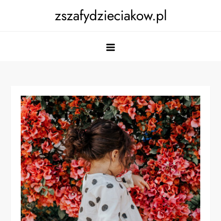
Skip
zszafydzieciakow.pl
to
content