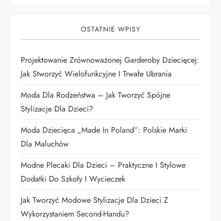
j
OSTATNIE WPISY
a
Projektowanie Zrównoważonej Garderoby Dziecięcej:
w
Jak Stworzyć Wielofunkcyjne I Trwałe Ubrania
p
Moda Dla Rodzeństwa – Jak Tworzyć Spójne
i
Stylizacje Dla Dzieci?
Moda Dziecięca „Made In Poland”: Polskie Marki
s
Dla Maluchów
u
Modne Plecaki Dla Dzieci – Praktyczne I Stylowe
Dodatki Do Szkoły I Wycieczek
Jak Tworzyć Modowe Stylizacje Dla Dzieci Z
Wykorzystaniem Second-Handu?