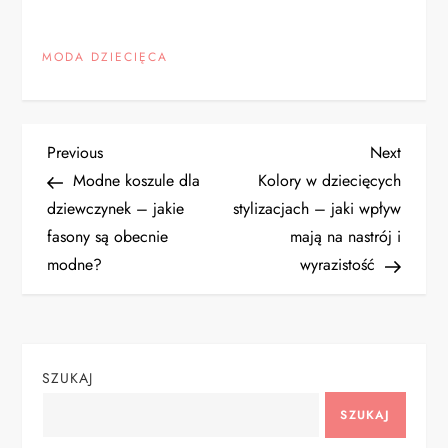
MODA DZIECIĘCA
N
Previous
Next
Previous
Next
Post
Post
Modne koszule dla
Kolory w dziecięcych
a
dziewczynek – jakie
stylizacjach – jaki wpływ
fasony są obecnie
mają na nastrój i
w
modne?
wyrazistość
i
g
SZUKAJ
a
SZUKAJ
c