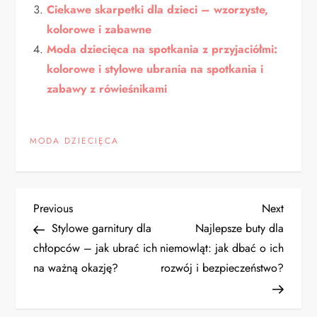
Ciekawe skarpetki dla dzieci – wzorzyste,
kolorowe i zabawne
Moda dziecięca na spotkania z przyjaciółmi:
kolorowe i stylowe ubrania na spotkania i
zabawy z rówieśnikami
MODA DZIECIĘCA
N
Previous
Next
Previous
Next
Post
Post
Stylowe garnitury dla
Najlepsze buty dla
a
chłopców – jak ubrać ich
niemowląt: jak dbać o ich
na ważną okazję?
rozwój i bezpieczeństwo?
w
i