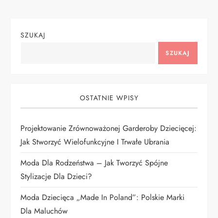
g
SZUKAJ
a
SZUKAJ
c
j
OSTATNIE WPISY
a
Projektowanie Zrównoważonej Garderoby Dziecięcej:
w
Jak Stworzyć Wielofunkcyjne I Trwałe Ubrania
p
Moda Dla Rodzeństwa – Jak Tworzyć Spójne
i
Stylizacje Dla Dzieci?
Moda Dziecięca „Made In Poland”: Polskie Marki
s
Dla Maluchów