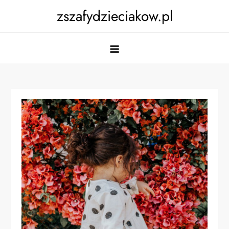
Skip
zszafydzieciakow.pl
to
content