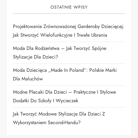
j
OSTATNIE WPISY
a
Projektowanie Zrównoważonej Garderoby Dziecięcej:
w
Jak Stworzyć Wielofunkcyjne I Trwałe Ubrania
p
Moda Dla Rodzeństwa – Jak Tworzyć Spójne
i
Stylizacje Dla Dzieci?
Moda Dziecięca „Made In Poland”: Polskie Marki
s
Dla Maluchów
u
Modne Plecaki Dla Dzieci – Praktyczne I Stylowe
Dodatki Do Szkoły I Wycieczek
Jak Tworzyć Modowe Stylizacje Dla Dzieci Z
Wykorzystaniem Second-Handu?