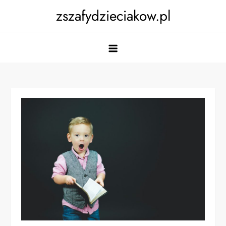
Skip
zszafydzieciakow.pl
to
content