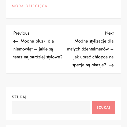
MODA DZIECIĘCA
N
Previous
Next
Previous
Next
Post
Post
Modne bluzki dla
Modne stylizacje dla
a
niemowląt – jakie są
małych dżentelmenów –
teraz najbardziej stylowe?
jak ubrać chłopca na
w
specjalną okazję?
i
g
SZUKAJ
a
SZUKAJ
c